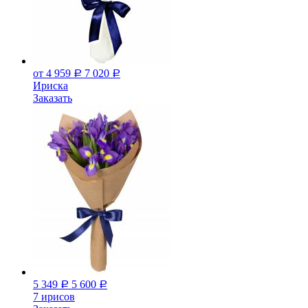
от 4 959
7 020
Р
Р
Ириска
Заказать
5 349
5 600
Р
Р
7 ирисов