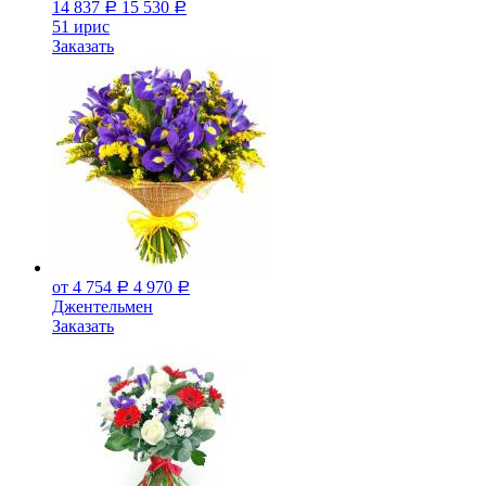
14 837
15 530
Р
Р
51 ирис
Заказать
от 4 754
4 970
Р
Р
Джeнтельмен
Заказать