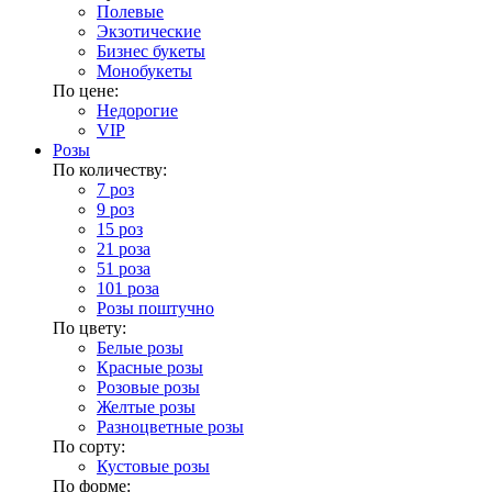
Полевые
Экзотические
Бизнес букеты
Монобукеты
По цене:
Недорогие
VIP
Розы
По количеству:
7 роз
9 роз
15 роз
21 роза
51 роза
101 роза
Розы поштучно
По цвету:
Белые розы
Красные розы
Розовые розы
Желтые розы
Разноцветные розы
По сорту:
Кустовые розы
По форме: