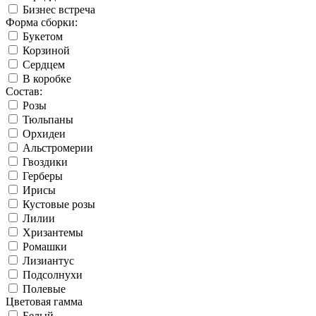
Бизнес встреча
Форма сборки:
Букетом
Корзиной
Сердцем
В коробке
Состав:
Розы
Тюльпаны
Орхидеи
Альстромерии
Гвоздики
Герберы
Ирисы
Кустовые розы
Лилии
Хризантемы
Ромашки
Лизиантус
Подсолнухи
Полевые
Цветовая гамма
Белый