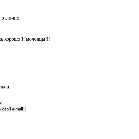
 отлично.
ь хорошо!!! молодцы!!!
льна.
х
 свой e-mail