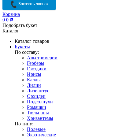
Заказать звонок
Корзина
0
0
Р
Подобрать букет
Каталог
Каталог товаров
Букеты
По составу:
Альстромерии
Герберы
Гвоздики
Ирисы
Каллы
Лилии
Лизиантус
Орхидеи
Подсолнухи
Ромашки
Тюльпаны
Хризантемы
По типу:
Полевые
Экзотические