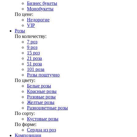
Бизнес букеты
Монобукеты
По цене:
Недорогие
VIP
Розы
По количеству:
7 роз
9 роз
15 роз
21 роза
51 роза
101 роза
Розы поштучно
По цвету:
Белые розы
Красные розы
Розовые розы
Желтые розы
Разноцветные розы
По сорту:
Кустовые розы
По форме:
Сердца из роз
Композиции