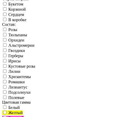
Букетом
Корзиной
Сердцем
В коробке
Состав:
Розы
Тюльпаны
Орхидеи
Альстромерии
Гвоздики
Герберы
Ирисы
Кустовые розы
Лилии
Хризантемы
Ромашки
Лизиантус
Подсолнухи
Полевые
Цветовая гамма
Белый
Желтый