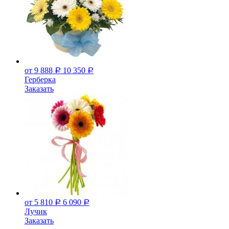
от 9 888
10 350
Р
Р
Герберка
Заказать
от 5 810
6 090
Р
Р
Лучик
Заказать