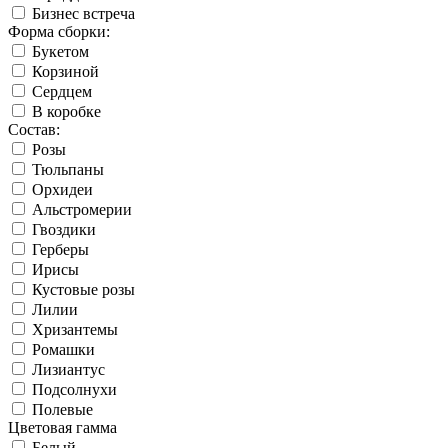
Бизнес встреча
Форма сборки:
Букетом
Корзиной
Сердцем
В коробке
Состав:
Розы
Тюльпаны
Орхидеи
Альстромерии
Гвоздики
Герберы
Ирисы
Кустовые розы
Лилии
Хризантемы
Ромашки
Лизиантус
Подсолнухи
Полевые
Цветовая гамма
Белый