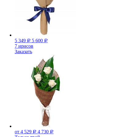
5 349
5 600
Р
Р
7 ирисов
Заказать
от 4 529
4 730
Р
Р