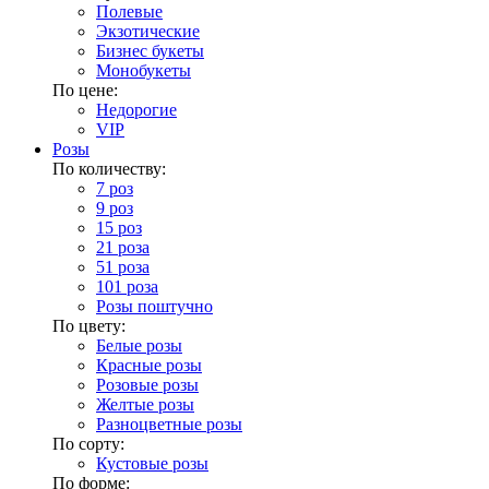
Полевые
Экзотические
Бизнес букеты
Монобукеты
По цене:
Недорогие
VIP
Розы
По количеству:
7 роз
9 роз
15 роз
21 роза
51 роза
101 роза
Розы поштучно
По цвету:
Белые розы
Красные розы
Розовые розы
Желтые розы
Разноцветные розы
По сорту:
Кустовые розы
По форме: