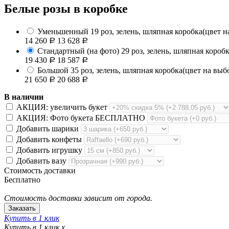
Белые розы в коробке
Уменьшенный
19 роз, зелень, шляпная коробка(цвет н
14 260
13 628
Р
Р
Стандартный (на фото)
29 роз, зелень, шляпная коробк
19 430
18 587
Р
Р
Большой
35 роз, зелень, шляпная коробка(цвет на выбо
21 650
20 688
Р
Р
В наличии
АКЦИЯ: увеличить букет
АКЦИЯ: Фото букета БЕСПЛАТНО
Добавить шарики
Добавить конфеты
Добавить игрушку
Добавить вазу
Стоимость доставки
Бесплатно
Стоимость доставки зависит от города.
Купить в 1 клик
Купить в 1 клик
x