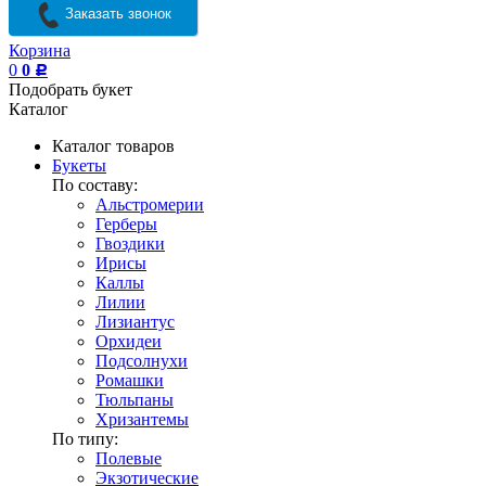
Заказать звонок
Корзина
0
0
Р
Подобрать букет
Каталог
Каталог товаров
Букеты
По составу:
Альстромерии
Герберы
Гвоздики
Ирисы
Каллы
Лилии
Лизиантус
Орхидеи
Подсолнухи
Ромашки
Тюльпаны
Хризантемы
По типу:
Полевые
Экзотические