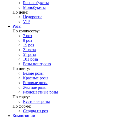
Бизнес букеты
Монобукеты
По цене:
Недорогие
VIP
Розы
По количеству:
7 роз
9 роз
15 роз
21 роза
51 роза
101 роза
Розы поштучно
По цвету:
Белые розы
Красные розы
Розовые розы
Желтые розы
Разноцветные розы
По сорту:
Кустовые розы
По форме:
Сердца из роз
Композиции