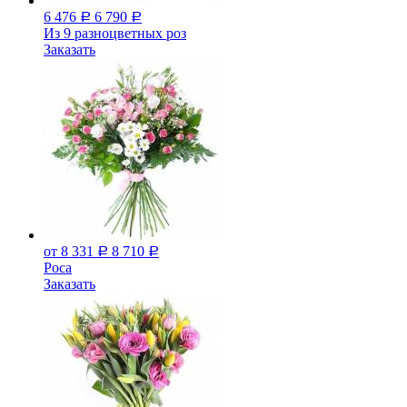
6 476
6 790
Р
Р
Из 9 разноцветных роз
Заказать
от 8 331
8 710
Р
Р
Роса
Заказать