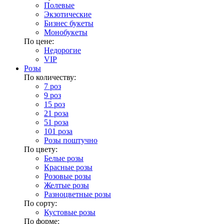
Полевые
Экзотические
Бизнес букеты
Монобукеты
По цене:
Недорогие
VIP
Розы
По количеству:
7 роз
9 роз
15 роз
21 роза
51 роза
101 роза
Розы поштучно
По цвету:
Белые розы
Красные розы
Розовые розы
Желтые розы
Разноцветные розы
По сорту:
Кустовые розы
По форме: