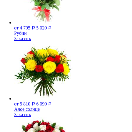
от 4 795
5 020
Р
Р
Рубин
Заказать
от 5 810
6 090
Р
Р
Алое солнце
Заказать