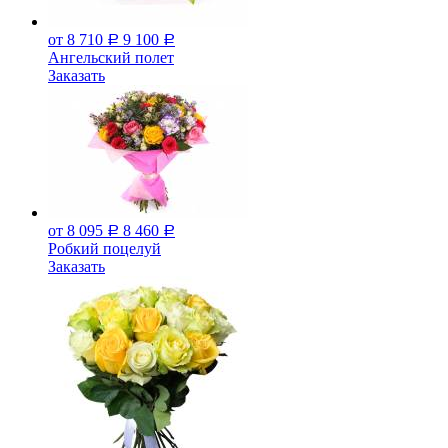
от 8 710
9 100
Р
Р
Ангельский полет
Заказать
от 8 095
8 460
Р
Р
Робкий поцелуй
Заказать