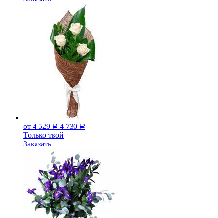
от 4 529
4 730
Р
Р
Только твой
Заказать