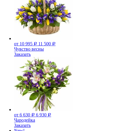
от 10 995
11 500
Р
Р
Чувство весны
Заказать
от 6 630
6 930
Р
Р
Чародейка
Заказать
New!