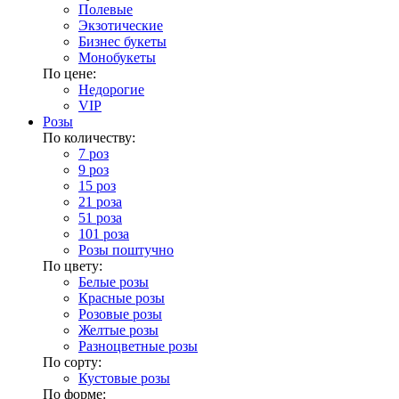
Полевые
Экзотические
Бизнес букеты
Монобукеты
По цене:
Недорогие
VIP
Розы
По количеству:
7 роз
9 роз
15 роз
21 роза
51 роза
101 роза
Розы поштучно
По цвету:
Белые розы
Красные розы
Розовые розы
Желтые розы
Разноцветные розы
По сорту:
Кустовые розы
По форме: