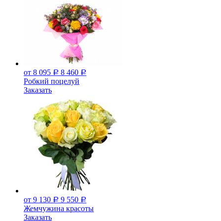
от 8 095
8 460
Р
Р
Робкий поцелуй
Заказать
от 9 130
9 550
Р
Р
Жемчужина красоты
Заказать