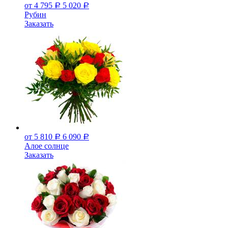
от 4 795
5 020
Р
Р
Рубин
Заказать
от 5 810
6 090
Р
Р
Алое солнце
Заказать